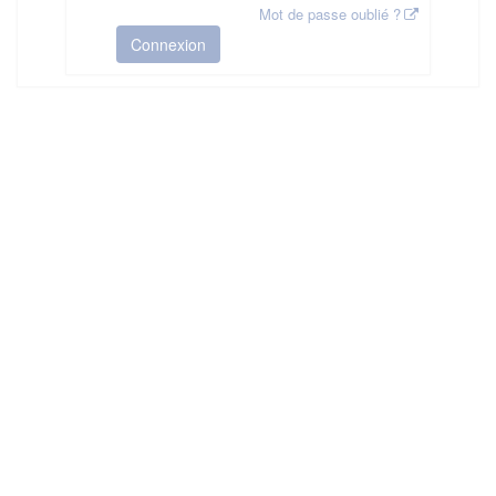
Mot de passe oublié ?
Connexion
HAS ©2018-2025 - Tous droits réservés
Mentions légales
CGU
Plan du site
FAQ
Contact
Ce service est proposé par
la Haute Autorité de Santé
.