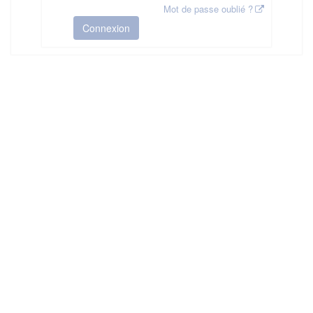
Mot de passe oublié ?
Connexion
HAS ©2018-2025 - Tous droits réservés
Mentions légales
CGU
Plan du site
FAQ
Contact
Ce service est proposé par
la Haute Autorité de Santé
.