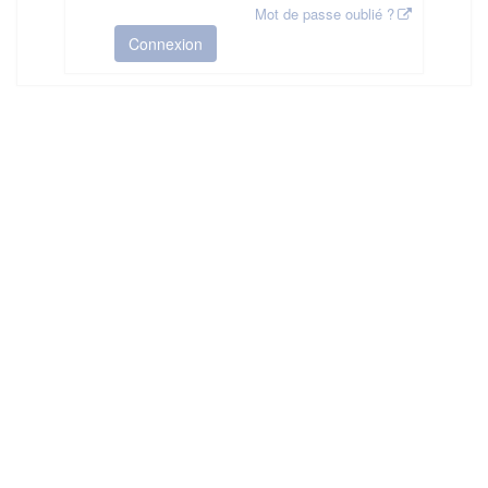
Mot de passe oublié ?
Connexion
HAS ©2018-2025 - Tous droits réservés
Mentions légales
CGU
Plan du site
FAQ
Contact
Ce service est proposé par
la Haute Autorité de Santé
.