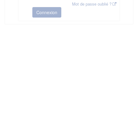
Mot de passe oublié ?
Connexion
HAS ©2018-2025 - Tous droits réservés
Mentions légales
CGU
Plan du site
FAQ
Contact
Ce service est proposé par
la Haute Autorité de Santé
.