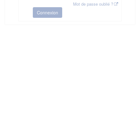
Mot de passe oublié ?
Connexion
HAS ©2018-2025 - Tous droits réservés
Mentions légales
CGU
Plan du site
FAQ
Contact
Ce service est proposé par
la Haute Autorité de Santé
.