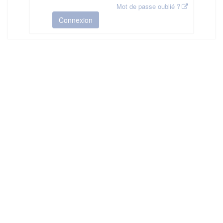
Mot de passe oublié ?
Connexion
HAS ©2018-2025 - Tous droits réservés
Mentions légales
CGU
Plan du site
FAQ
Contact
Ce service est proposé par
la Haute Autorité de Santé
.