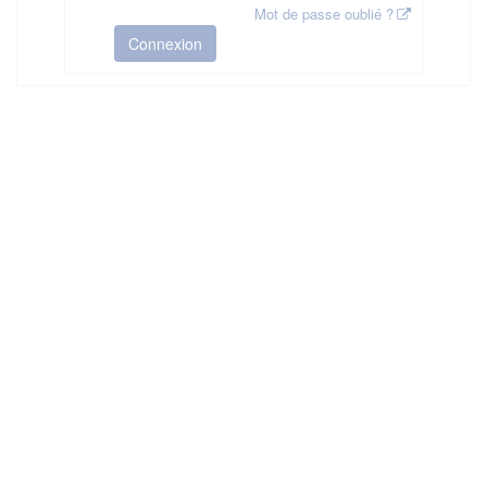
Mot de passe oublié ?
Connexion
HAS ©2018-2025 - Tous droits réservés
Mentions légales
CGU
Plan du site
FAQ
Contact
Ce service est proposé par
la Haute Autorité de Santé
.