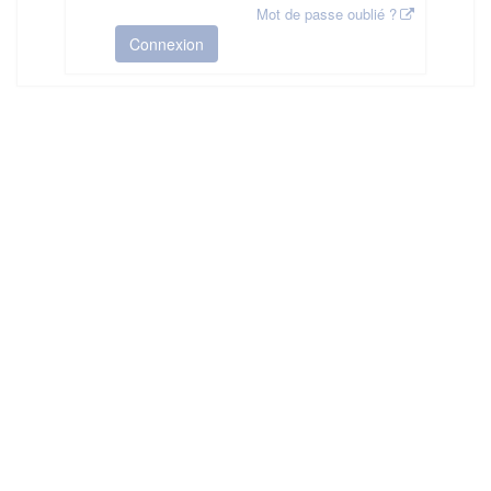
Mot de passe oublié ?
Connexion
HAS ©2018-2025 - Tous droits réservés
Mentions légales
CGU
Plan du site
FAQ
Contact
Ce service est proposé par
la Haute Autorité de Santé
.