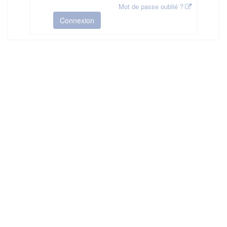
Mot de passe oublié ?
Connexion
HAS ©2018-2025 - Tous droits réservés
Mentions légales
CGU
Plan du site
FAQ
Contact
Ce service est proposé par
la Haute Autorité de Santé
.