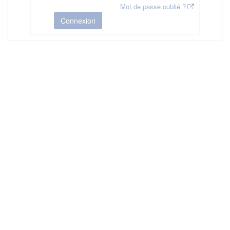
Mot de passe oublié ?
Connexion
HAS ©2018-2025 - Tous droits réservés
Mentions légales
CGU
Plan du site
FAQ
Contact
Ce service est proposé par
la Haute Autorité de Santé
.