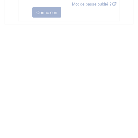
Mot de passe oublié ?
Connexion
HAS ©2018-2025 - Tous droits réservés
Mentions légales
CGU
Plan du site
FAQ
Contact
Ce service est proposé par
la Haute Autorité de Santé
.