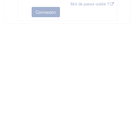
Mot de passe oublié ?
Connexion
HAS ©2018-2025 - Tous droits réservés
Mentions légales
CGU
Plan du site
FAQ
Contact
Ce service est proposé par
la Haute Autorité de Santé
.