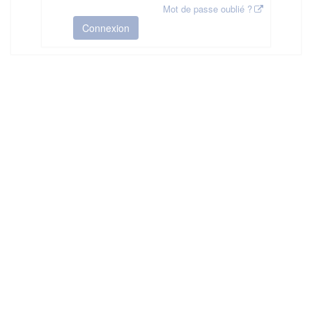
Mot de passe oublié ?
Connexion
HAS ©2018-2025 - Tous droits réservés
Mentions légales
CGU
Plan du site
FAQ
Contact
Ce service est proposé par
la Haute Autorité de Santé
.