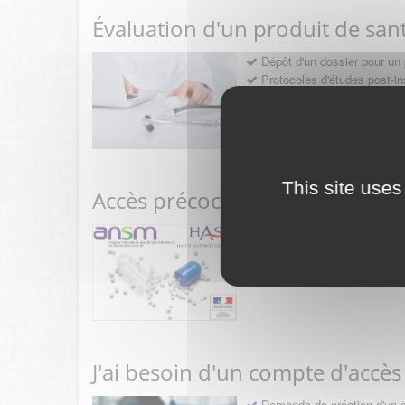
Évaluation d'un produit de san
Dépôt d'un dossier pour un 
Protocoles d'études post-in
Rencontres précoces
This site uses
Accès précoce médicaments
Sollicitation RDV pré-dép
Déposer une demande ou fa
J'ai besoin d'un compte d'accès
Demande de création d'un