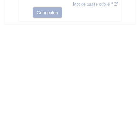
Mot de passe oublié ?
Connexion
HAS ©2018-2025 - Tous droits réservés
Mentions légales
CGU
Plan du site
FAQ
Contact
Ce service est proposé par
la Haute Autorité de Santé
.