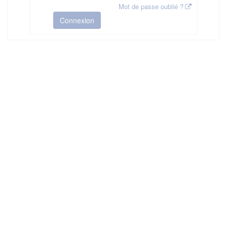
Mot de passe oublié ?
Connexion
HAS ©2018-2025 - Tous droits réservés
Mentions légales
CGU
Plan du site
FAQ
Contact
Ce service est proposé par
la Haute Autorité de Santé
.