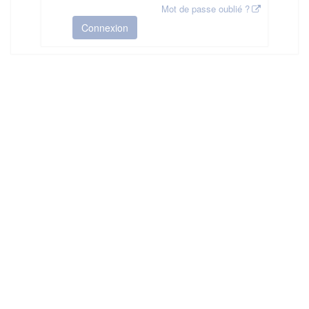
Mot de passe oublié ?
Connexion
HAS ©2018-2025 - Tous droits réservés
Mentions légales
CGU
Plan du site
FAQ
Contact
Ce service est proposé par
la Haute Autorité de Santé
.