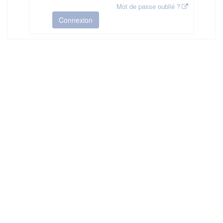
Mot de passe oublié ?
Connexion
HAS ©2018-2025 - Tous droits réservés
Mentions légales
CGU
Plan du site
FAQ
Contact
Ce service est proposé par
la Haute Autorité de Santé
.