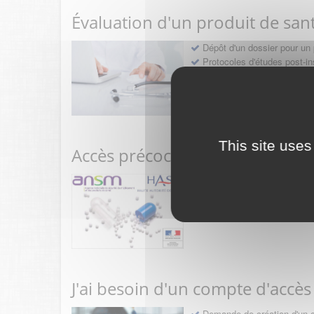
Évaluation d'un produit de san
Dépôt d'un dossier pour un 
Protocoles d'études post-in
Rencontres précoces
This site uses
Accès précoce médicaments
Sollicitation RDV pré-dép
Déposer une demande ou fa
J'ai besoin d'un compte d'accès
Demande de création d'un