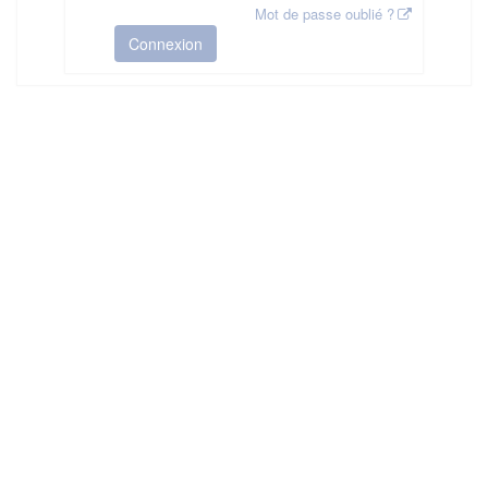
Mot de passe oublié ?
Connexion
HAS ©2018-2025 - Tous droits réservés
Mentions légales
CGU
Plan du site
FAQ
Contact
Ce service est proposé par
la Haute Autorité de Santé
.