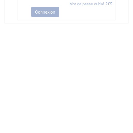
Mot de passe oublié ?
Connexion
HAS ©2018-2025 - Tous droits réservés
Mentions légales
CGU
Plan du site
FAQ
Contact
Ce service est proposé par
la Haute Autorité de Santé
.