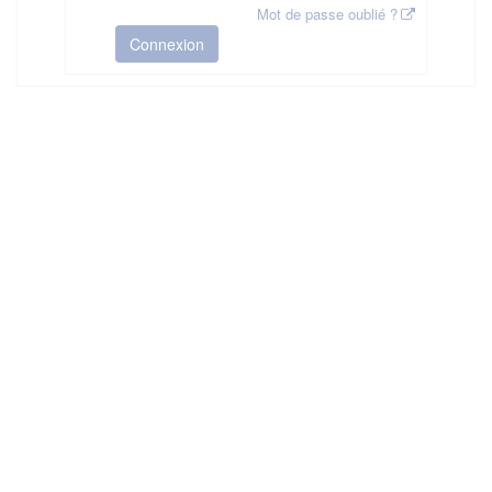
Mot de passe oublié ?
Connexion
HAS ©2018-2025 - Tous droits réservés
Mentions légales
CGU
Plan du site
FAQ
Contact
Ce service est proposé par
la Haute Autorité de Santé
.