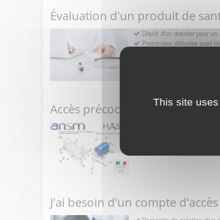
Évaluation d'un produit de san
Dépôt d'un dossier pour un 
Protocoles d'études post-in
Rencontres précoces
This site uses
Accès précoce médicaments
Sollicitation RDV pré-dép
Déposer une demande ou fa
J'ai besoin d'un compte d'accès
Demande de création d'un