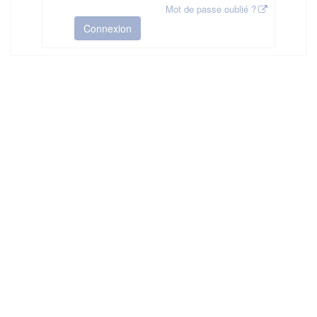
Mot de passe oublié ?
Connexion
HAS ©2018-2025 - Tous droits réservés
Mentions légales
CGU
Plan du site
FAQ
Contact
Ce service est proposé par
la Haute Autorité de Santé
.