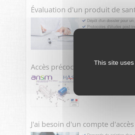
Évaluation d'un produit de san
Dépôt d'un dossier pour un 
Protocoles d'études post-in
Rencontres précoces
This site uses
Accès précoce médicaments
Sollicitation RDV pré-dép
Déposer une demande ou fa
J'ai besoin d'un compte d'accès
Demande de création d'un