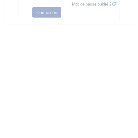
Mot de passe oublié ?
Connexion
HAS ©2018-2025 - Tous droits réservés
Mentions légales
CGU
Plan du site
FAQ
Contact
Ce service est proposé par
la Haute Autorité de Santé
.