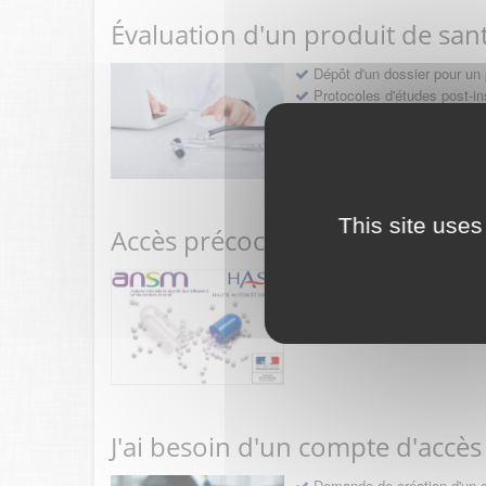
Évaluation d'un produit de san
Dépôt d'un dossier pour un 
Protocoles d'études post-in
Rencontres précoces
This site uses
Accès précoce médicaments
Sollicitation RDV pré-dép
Déposer une demande ou fa
J'ai besoin d'un compte d'accès
Demande de création d'un