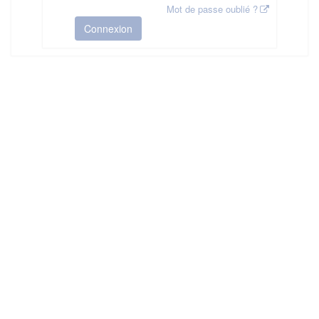
Mot de passe oublié ?
Connexion
HAS ©2018-2025 - Tous droits réservés
Mentions légales
CGU
Plan du site
FAQ
Contact
Ce service est proposé par
la Haute Autorité de Santé
.