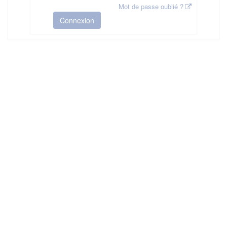
Mot de passe oublié ?
Connexion
HAS ©2018-2025 - Tous droits réservés
Mentions légales
CGU
Plan du site
FAQ
Contact
Ce service est proposé par
la Haute Autorité de Santé
.