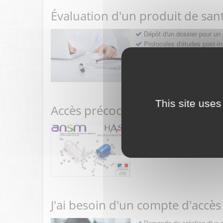
Évaluation d'un produit de san
Dépôt d'un dossier pour un 
Protocoles d'études post-in
Rencontres précoces
This site uses
Accès précoce médicaments
Sollicitation RDV pré-dép
Déposer une demande ou fa
J'ai besoin d'un compte d'accès
Demande de création d'un