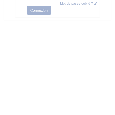
Mot de passe oublié ?
Connexion
HAS ©2018-2025 - Tous droits réservés
Mentions légales
CGU
Plan du site
FAQ
Contact
Ce service est proposé par
la Haute Autorité de Santé
.