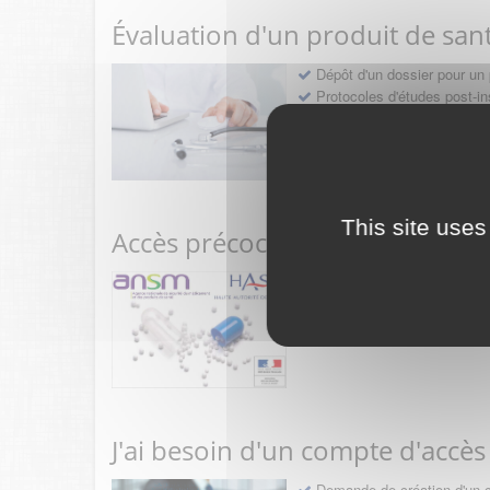
Évaluation d'un produit de san
Dépôt d'un dossier pour un 
Protocoles d'études post-in
Rencontres précoces
This site uses
Accès précoce médicaments
Sollicitation RDV pré-dép
Déposer une demande ou fa
J'ai besoin d'un compte d'accès
Demande de création d'un