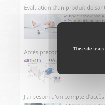
Évaluation d'un produit de san
Dépôt d'un dossier pour un 
Protocoles d'études post-in
Rencontres précoces
This site uses
Accès précoce médicaments
Sollicitation RDV pré-dép
Déposer une demande ou fa
J'ai besoin d'un compte d'accès
Demande de création d'un