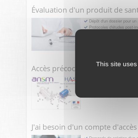
Évaluation d'un produit de san
Dépôt d'un dossier pour un 
Protocoles d'études post-in
Rencontres précoces
This site uses
Accès précoce médicaments
Sollicitation RDV pré-dép
Déposer une demande ou fa
J'ai besoin d'un compte d'accès
Demande de création d'un