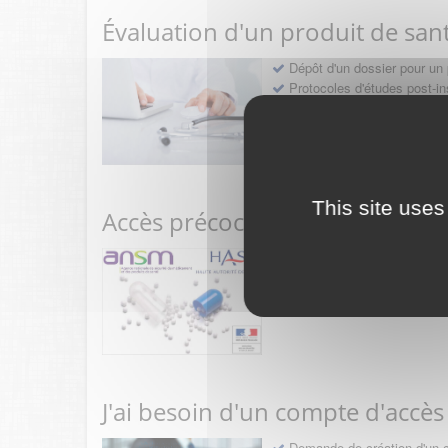
Évaluation d'un produit de san
Dépôt d'un dossier pour un 
Protocoles d'études post-in
Rencontres précoces
This site uses
Accès précoce médicaments
Sollicitation RDV pré-dép
Déposer une demande ou fa
J'ai besoin d'un compte d'accès
Demande de création d'un