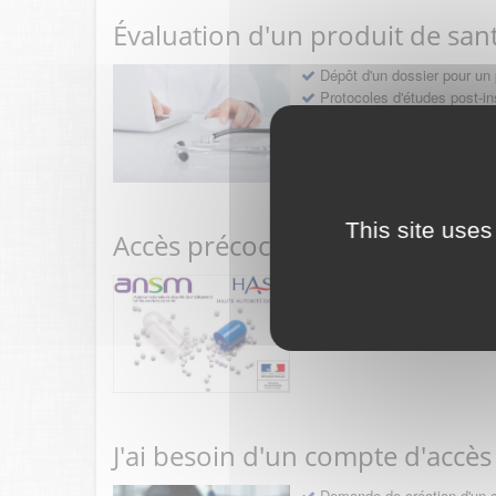
Évaluation d'un produit de san
Dépôt d'un dossier pour un 
Protocoles d'études post-in
Rencontres précoces
This site uses
Accès précoce médicaments
Sollicitation RDV pré-dép
Déposer une demande ou fa
J'ai besoin d'un compte d'accès
Demande de création d'un