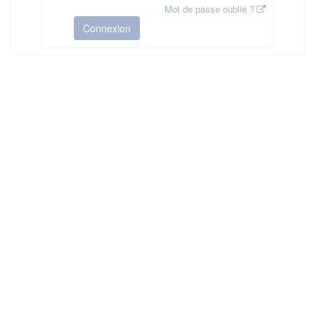
Mot de passe oublié ?
Connexion
HAS ©2018-2025 - Tous droits réservés
Mentions légales
CGU
Plan du site
FAQ
Contact
Ce service est proposé par
la Haute Autorité de Santé
.