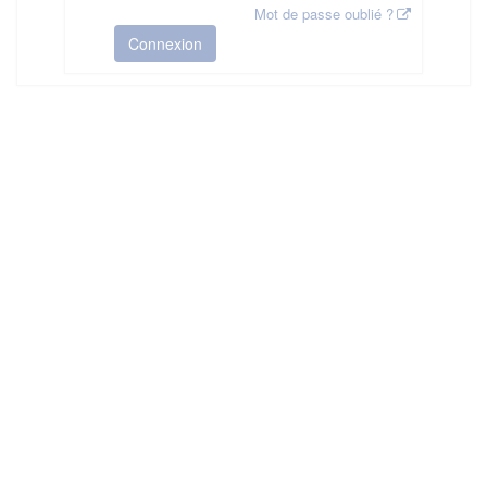
Mot de passe oublié ?
Connexion
HAS ©2018-2025 - Tous droits réservés
Mentions légales
CGU
Plan du site
FAQ
Contact
Ce service est proposé par
la Haute Autorité de Santé
.