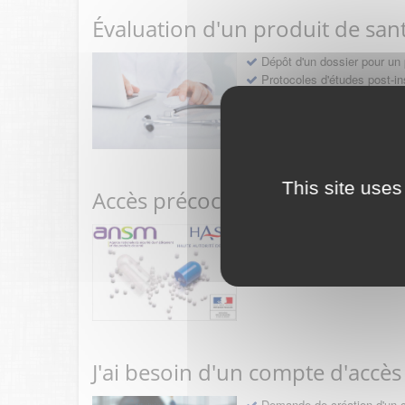
Évaluation d'un produit de san
Dépôt d'un dossier pour un 
Protocoles d'études post-in
Rencontres précoces
This site uses
Accès précoce médicaments
Sollicitation RDV pré-dép
Déposer une demande ou fa
J'ai besoin d'un compte d'accès
Demande de création d'un