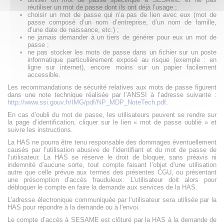
réutiliser un mot de passe dont ils ont déjà l’usage ;
choisir un mot de passe qui n’a pas de lien avec eux (mot de
passe composé d’un nom d’entreprise, d’un nom de famille,
d’une date de naissance, etc.) ;
ne jamais demander à un tiers de générer pour eux un mot de
passe ;
ne pas stocker les mots de passe dans un fichier sur un poste
informatique particulièrement exposé au risque (exemple : en
ligne sur internet), encore moins sur un papier facilement
accessible.
Les recommandations de sécurité relatives aux mots de passe figurent
dans une note technique réalisée par l’ANSSI à l’adresse suivante :
http://www.ssi.gouv.fr/IMG/pdf/NP_MDP_NoteTech.pdf
.
En cas d’oubli du mot de passe, les utilisateurs peuvent se rendre sur
la page d’identification, cliquer sur le lien « mot de passe oublié » et
suivre les instructions.
La HAS ne pourra être tenu responsable des dommages éventuellement
causés par l’utilisation abusive de l’identifiant et du mot de passe de
l’utilisateur. La HAS se réserve le droit de bloquer, sans préavis ni
indemnité d’aucune sorte, tout compte faisant l’objet d’une utilisation
autre que celle prévue aux termes des présentes CGU, ou présentant
une présomption d’accès frauduleux. L’utilisateur doit alors pour
débloquer le compte en faire la demande aux services de la HAS.
L'adresse électronique communiquée par l’utilisateur sera utilisée par la
HAS pour répondre à la demande ou à l'envoi.
Le compte d’accès à SESAME est clôturé par la HAS à la demande de