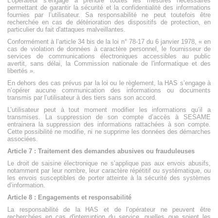
L’opérateur s’engage à prendre toutes les mesures nécessaires
permettant de garantir la sécurité et la confidentialité des informations
fournies par l’utilisateur. Sa responsabilité ne peut toutefois être
recherchée en cas de détérioration des dispositifs de protection, en
particulier du fait d'attaques malveillantes.
Conformément à l’article 34 bis de la loi n° 78-17 du 6 janvier 1978, « en
cas de violation de données à caractère personnel, le fournisseur de
services de communications électroniques accessibles au public
avertit, sans délai, la Commission nationale de l'informatique et des
libertés ».
En dehors des cas prévus par la loi ou le règlement, la HAS s’engage à
n’opérer aucune communication des informations ou documents
transmis par l’utilisateur à des tiers sans son accord.
L’utilisateur peut à tout moment modifier les informations qu’il a
transmises. La suppression de son compte d’accès à SESAME
entrainera la suppression des informations rattachées à son compte.
Cette possibilité ne modifie, ni ne supprime les données des démarches
associées.
Article 7 : Traitement des demandes abusives ou frauduleuses
Le droit de saisine électronique ne s’applique pas aux envois abusifs,
notamment par leur nombre, leur caractère répétitif ou systématique, ou
les envois susceptibles de porter atteinte à la sécurité des systèmes
d’information.
Article 8 : Engagements et responsabilité
La responsabilité de la HAS et de l’opérateur ne peuvent être
recherchées en cas d'interruption du service, quelles que soient les