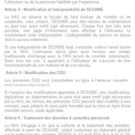
l’utilisateur ou de la personne habilitée par l’organisme.
Article 4 : Modification et indisponibilité de SESAME
La HAS se réserve la faculté de faire évoluer, de modifier ou de
suspendre, sans préavis, SESAME pour des raisons de maintenance
ou pour tout autre motif jugé nécessaire. Chaque fois que cela sera
possible, une page d’information sera affichée à l’utilisateur lui
mentionnant cette indisponibilité. L’indisponibilité du service ne donne
droit à aucune indemnité.
Si une indisponibilité de SESAME était constatée, celle-ci serait tracée
par la HAS. L’utilisateur devra alors avoir recours aux modes
traditionnels d’échange avec la HAS (envoi de courriels notamment).
Dans tous les cas, il appartient à l’utilisateur de s’assurer du bon
fonctionnement de son matériel et de son réseau.
Article 5 : Modification des CGU
Les présentes CGU sont consultables en ligne à l’adresse suivante :
www.sesame.has-sante.fr
.
En fonction des modifications apportées à SESAME, des modifications
législatives ou réglementaires ou pour tout autre motif jugé nécessaire
par la HAS, les termes des présentes CGU peuvent être modifiés à tout
moment, sans préavis et sans autre formalité que la mise en ligne d’une
nouvelle version, seule applicable.
Article 6 : Traitement des données à caractère personnel
La HAS s'engage à ce que la collecte et le traitement des données,
effectués à partir de SESAME, soient conformes au règlement général
sur la protection des données (RGPD) du 27 avril 2016 et à la loi n° 78-