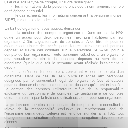
Quel que soit le type de compte, il faudra renseigner :
·
les informations de la personne physique : nom, prénom, numéro
de téléphone et courriel.
·
le cas échéant, les informations concernant la personne morale :
SIRET, raison sociale, adresse.
En tant qu’organisme, vous pouvez demander :
·
la création d'un compte « organisme ». Dans ce cas, la HAS
ouvre un accès pour deux personnes maximum habilitées par leur
organisme à être « gestionnaire de comptes ». A ce titre, ils pourront
créer et administrer des accès pour d’autres utilisateurs qui pourront
déposer et suivre des dossiers sur la plateforme SESAME pour le
compte de leur organisme. Toute personne rattachée à un organisme
peut visualiser la totalité des dossiers déposés au nom de cet
organisme (quelle que soit la personne ayant réalisée initialement le
dépôt)
.
·
la création d’un compte « consultant » pour le compte d’un
organisme. Dans ce cas, la HAS ouvre un accès aux personnes
désignées par le représentant légal de l’organisme. Ces utilisateurs
pourront déposer et suivre uniquement les dossiers qu’ils ont initialisés.
La gestion des comptes utilisateurs relève de la responsabilité
exclusive du gestionnaire de comptes. Le gestionnaire de comptes
devra maintenir à jour la liste des utilisateurs actifs pour son organisme.
La gestion des comptes « gestionnaire de comptes » et « consultant »
relève de la responsabilité exclusive du représentant légal de
l’organisme demandeur. Celui-ci est tenu de signaler à la HAS tout
changement de situation nécessitant une abrogation des comptes
d’accès.