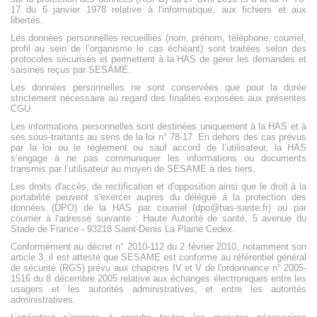
17 du 6 janvier 1978 relative à l'informatique, aux fichiers et aux
libertés.
Les données personnelles recueillies (nom, prénom, téléphone, courriel,
profil au sein de l’organisme le cas échéant) sont traitées selon des
protocoles sécurisés et permettent à la HAS de gérer les demandes et
saisines reçus par SESAME.
Les données personnelles ne sont conservées que pour la durée
strictement nécessaire au regard des finalités exposées aux présentes
CGU.
Les informations personnelles sont destinées uniquement à la HAS et à
ses sous-traitants au sens de la loi n° 78-17. En dehors des cas prévus
par la loi ou le règlement ou sauf accord de l’utilisateur, la HAS
s’engage à ne pas communiquer les informations ou documents
transmis par l’utilisateur au moyen de SESAME à des tiers.
Les droits d'accès, de rectification et d'opposition ainsi que le droit à la
portabilité peuvent s'exercer auprès du délégué à la protection des
données (DPO) de la HAS par courriel (dpo@has-sante.fr) ou par
courrier à l'adresse suivante : Haute Autorité de santé, 5 avenue du
Stade de France - 93218 Saint-Denis La Plaine Cedex.
Conformément au décret n° 2010-112 du 2 février 2010, notamment son
article 3, il est attesté que SESAME est conforme au référentiel général
de sécurité (RGS) prévu aux chapitres IV et V de l'ordonnance n° 2005-
1516 du 8 décembre 2005 relative aux échanges électroniques entre les
usagers et les autorités administratives, et entre les autorités
administratives.