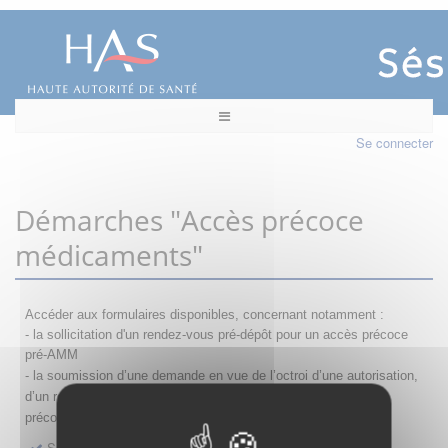
Se connecter
Démarches "Accès précoce
médicaments"
Accéder aux formulaires disponibles, concernant notamment :
- la sollicitation d'un rendez-vous pré-dépôt pour un accès précoce
pré-AMM
- la s
oumission d’une demande en vue de l’octroi d’une autorisation,
d’un renouvellement, d’une modification ou d’un retrait d'accès
précoce
Sollicitation RDV pré-dépôt accès précoce pré-AMM