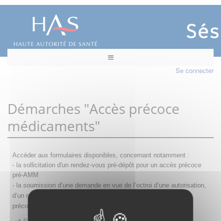
Se connecter
Démarches "Accès précoce
médicaments"
Accéder aux formulaires disponibles, concernant notamment :
- la sollicitation d'un rendez-vous pré-dépôt pour un accès précoce
pré-AMM
- la s
oumission d’une demande en vue de l’octroi d’une autorisation,
d’un renouvellement, d’une modification ou d’un retrait d'accès
précoce
Sollicitation RDV pré-dépôt accès précoce pré-AMM