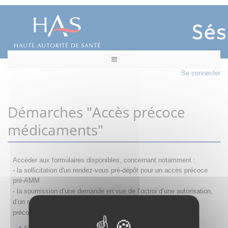
Se connecter
Démarches "Accès précoce
médicaments"
Accéder aux formulaires disponibles, concernant notamment :
- la sollicitation d'un rendez-vous pré-dépôt pour un accès précoce
pré-AMM
- la s
oumission d’une demande en vue de l’octroi d’une autorisation,
d’un renouvellement, d’une modification ou d’un retrait d'accès
précoce
Sollicitation RDV pré-dépôt accès précoce pré-AMM