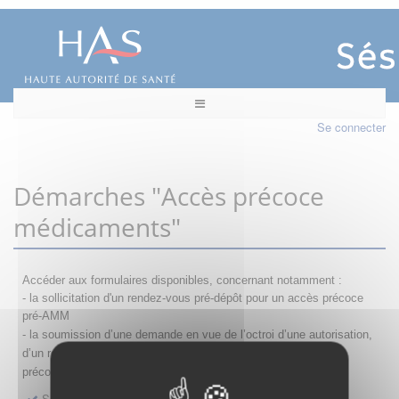
Se connecter
Démarches "Accès précoce
médicaments"
Accéder aux formulaires disponibles, concernant notamment :
- la sollicitation d'un rendez-vous pré-dépôt pour un accès précoce
pré-AMM
- la s
oumission d’une demande en vue de l’octroi d’une autorisation,
d’un renouvellement, d’une modification ou d’un retrait d'accès
précoce
Sollicitation RDV pré-dépôt accès précoce pré-AMM