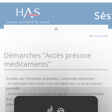
Se connecter
Démarches "Accès précoce
médicaments"
Accéder aux formulaires disponibles, concernant notamment :
- la sollicitation d'un rendez-vous pré-dépôt pour un accès précoce
pré-AMM
- la s
oumission d’une demande en vue de l’octroi d’une autorisation,
d’un renouvellement, d’une modification ou d’un retrait d'accès
précoce
Sollicitation RDV pré-dépôt accès précoce pré-AMM