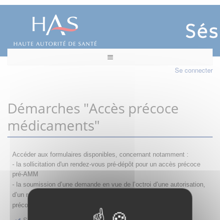
Se connecter
Démarches "Accès précoce
médicaments"
Accéder aux formulaires disponibles, concernant notamment :
- la sollicitation d'un rendez-vous pré-dépôt pour un accès précoce
pré-AMM
- la s
oumission d’une demande en vue de l’octroi d’une autorisation,
d’un renouvellement, d’une modification ou d’un retrait d'accès
précoce
Sollicitation RDV pré-dépôt accès précoce pré-AMM