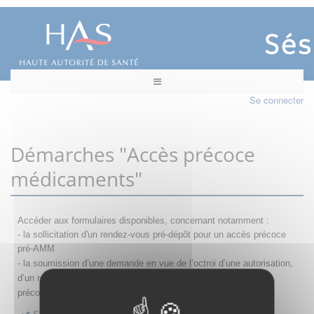
Se connecter
Démarches "Accès précoce
médicaments"
Accéder aux formulaires disponibles, concernant notamment :
- la sollicitation d'un rendez-vous pré-dépôt pour un accès précoce
pré-AMM
- la s
oumission d’une demande en vue de l’octroi d’une autorisation,
d’un renouvellement, d’une modification ou d’un retrait d'accès
précoce
Sollicitation RDV pré-dépôt accès précoce pré-AMM