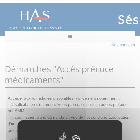
Se connecter
Démarches "Accès précoce
médicaments"
Accéder aux formulaires disponibles, concernant notamment :
- la sollicitation d'un rendez-vous pré-dépôt pour un accès précoce
pré-AMM
- la s
oumission d’une demande en vue de l’octroi d’une autorisation,
d’un renouvellement, d’une modification ou d’un retrait d'accès
précoce
Sollicitation RDV pré-dépôt accès précoce pré-AMM