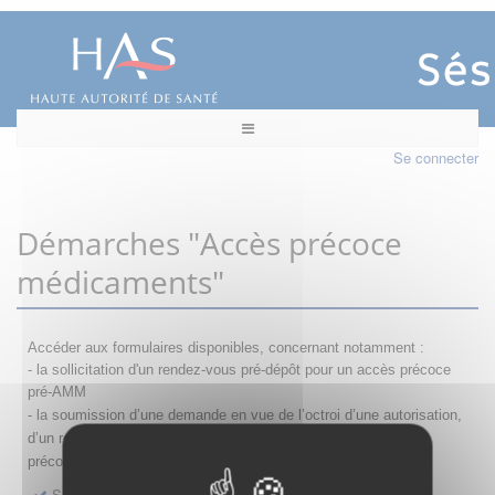
Se connecter
Démarches "Accès précoce
médicaments"
Accéder aux formulaires disponibles, concernant notamment :
- la sollicitation d'un rendez-vous pré-dépôt pour un accès précoce
pré-AMM
- la s
oumission d’une demande en vue de l’octroi d’une autorisation,
d’un renouvellement, d’une modification ou d’un retrait d'accès
précoce
Sollicitation RDV pré-dépôt accès précoce pré-AMM