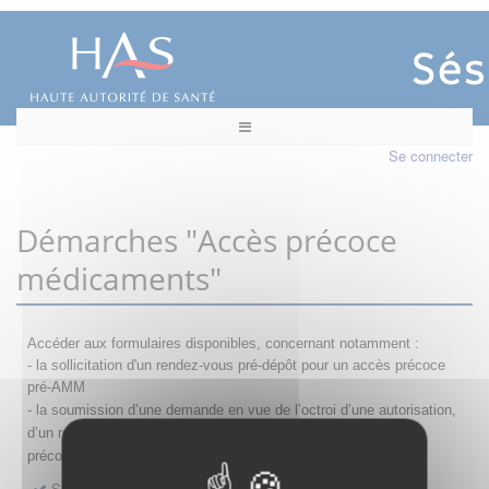
Se connecter
Démarches "Accès précoce
médicaments"
Accéder aux formulaires disponibles, concernant notamment :
- la sollicitation d'un rendez-vous pré-dépôt pour un accès précoce
pré-AMM
- la s
oumission d’une demande en vue de l’octroi d’une autorisation,
d’un renouvellement, d’une modification ou d’un retrait d'accès
précoce
Sollicitation RDV pré-dépôt accès précoce pré-AMM